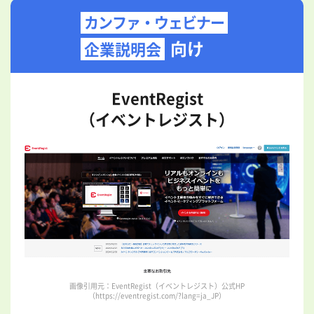
カンファ・ウェビナー
向け
企業説明会
EventRegist
（イベントレジスト）
画像引用元：EventRegist（イベントレジスト）公式HP
（https://eventregist.com/?lang=ja_JP）