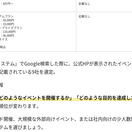
：8万円～
記載なし
アムプラン
記載なし
55,000円
33,000円
ープライズプラン
110,000円
66,000円
マイズ
税込
システム」でGoogle検索した際に、公式HPが表示されたイベ
記載されている9社を選定。
報
どのようなイベントを開催するか」「どのような目的を達成し
順位が変わります。
ド開催、大規模な外部向けイベント、または社内向けの少人数
テムを選びましょう。