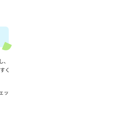
し、
やすく
ェッ