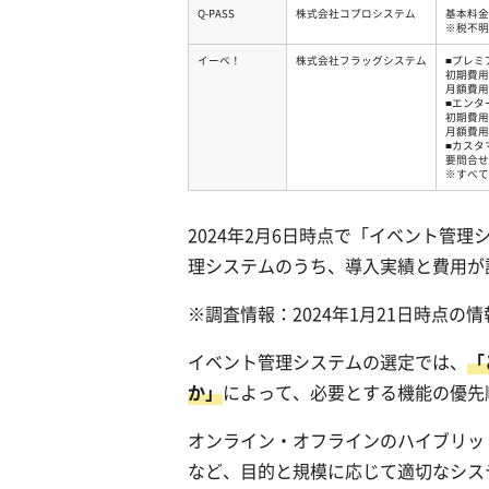
Q-PASS
株式会社コプロシステム
基本料金
※税不明
イーベ！
株式会社フラッグシステム
■プレミ
初期費用：
月額費用：
■エンタ
初期費用：
月額費用：
■カスタ
要問合せ
※すべて
2024年2月6日時点で「イベント管理
理システムのうち、導入実績と費用が
※調査情報：2024年1月21日時点の情
イベント管理システムの選定では、
「
か」
によって、必要とする機能の優先
オンライン・オフラインのハイブリッ
など、目的と規模に応じて適切なシス