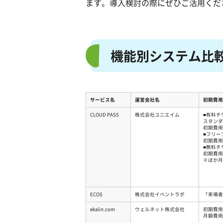
ます。導入検討の際にぜひご活用くだ
機能別システム比
サービス名
運営会社名
初期費用
CLOUD PASS
株式会社ユニエイム
■有料チ
スタンダ
初期費用：
■フリー
初期費用
■無料チ
初期費用：
※ほか月
ECOS
株式会社イベントラボ
「来場者
ekaiin.com
ウェルネット株式会社
初期費用
月額費用