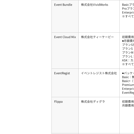
Event Bundle
株式会社VividWorks
Basic
Proプラ
Enterp
※すべて
Event Cloud Mix
株式会社ティーケーピー
初期費用
■月額費
プランSS
プランS：
プランM：
プランL：
ASK：
※すべて
EventRegist
イベントレジスト株式会社
■パッケ
Basic：
Basic
Prem
Enter
EventR
Flippa
株式会社ディグラ
初期費用
月額費用