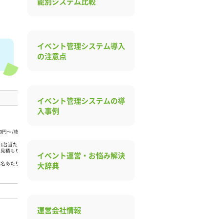
能別システム比較
イベント管理システム導入
の注意点
追加コスト
対応する決済
イベント管理システムの導
入事例
■オンライン販売
×
クレジットカード、コンビニ決済・PayPay、あと払い（Paidy）決済
■ 券売機
円～/枚
クレジットカード、QRコード決済、電子マネー決済、現金決済
末1台当たり
お見積もり
イベント運営・お悩み解決
1名あたり
大辞典
記載なし
クレジットカ
締め手数料：330円（決済なしの月は発生しない）
クレジットカ
運営会社情報
支払秘書（自