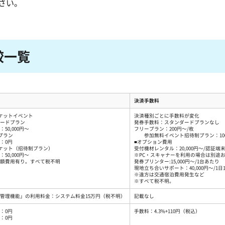
さい。
較一覧
決済手数料
ケットイベント
決済種別ごとに手数料が変化
ードプラン
発券手数料：スタンダードプランなし
50,000円～
フリープラン：200円～/枚
プラン
参加無料イベント招待制プラン：100
：0円
■オプション費用
ケット（招待制プラン）
受付機材レンタル：20,000円～/認証端
50,000円～
※PC・スキャナーを利用の場合は別途
額費用有り。すべて税不明
発券プリンター:15,000円～/1台あたり
現地立ち合いサポート：40,000円～/1日
※遠方は交通宿泊費用発生など
※すべて税不明。
管理機能」の利用料金：システム料金15万円（税不明）
記載なし
：0円
手数料：4.3%+110円（税込）
：0円