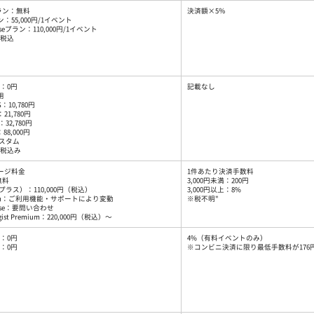
プラン：無料
決済額×5％
ン：55,000円/1イベント
riseプラン：110,000円/1イベント
税込
：0円
記載なし
用
：10,780円
21,780円
32,780円
88,000円
カスタム
税込み
ージ料金
1件あたり決済手数料
無料
3,000円未満：200円
+（プラス）：110,000円（税込）
3,000円以上：8%
ium：ご利用機能・サポートにより変動
※税不明"
prise：要問い合わせ
egist Premium：220,000円（税込）～
：0円
4%（有料イベントのみ）
：0円
※コンビニ決済に限り最低手数料が176