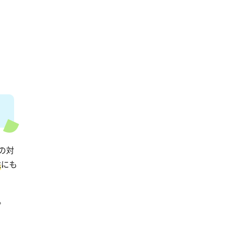
の対
性
にも
。